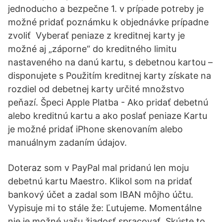
jednoducho a bezpečne 1. v prípade potreby je
možné pridať poznámku k objednávke prípadne
zvoliť Vyberať peniaze z kreditnej karty je
možné aj „záporne“ do kreditného limitu
nastaveného na danú kartu, s debetnou kartou –
disponujete s Použitím kreditnej karty získate na
rozdiel od debetnej karty určité množstvo
peňazí. Špeci Apple Platba - Ako pridať debetnú
alebo kreditnú kartu a ako poslať peniaze Kartu
je možné pridať iPhone skenovaním alebo
manuálnym zadaním údajov.
Doteraz som v PayPal mal pridanú len moju
debetnú kartu Maestro. Klikol som na pridať
bankový účet a zadal som IBAN môjho účtu.
Vypisuje mi to stále že: Ľutujeme. Momentálne
nie je možné vašu žiadosť spracovať. Skúste to