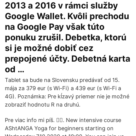
2013 a 2016 v rámci služby
Google Wallet. Kvôli prechodu
na Google Pay však túto
ponuku zrušil. Debetka, ktorú
si je možné dobiť cez
prepojené účty. Debetná karta
od …
Tablet sa bude na Slovensku predávať od 15.
mája za 379 eur (s Wi-Fi) a 439 eur (s Wi-Fi a
4G). Poznámka: Pre kĺzavý priemer nie je možné
zobraziť hodnotu R na druhú.
Pre viac info mi píš. 🧘‍♀️. New intensive course
AShtANGA Yoga for beginners starting on