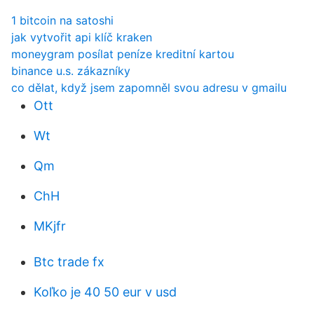
1 bitcoin na satoshi
jak vytvořit api klíč kraken
moneygram posílat peníze kreditní kartou
binance u.s. zákazníky
co dělat, když jsem zapomněl svou adresu v gmailu
Ott
Wt
Qm
ChH
MKjfr
Btc trade fx
Koľko je 40 50 eur v usd