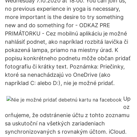
Wednesday 7.10.2020 at 18:00. You can join us,
no previous experience in yoga is necessary,
more important is the desire to try something
new and do something for - ODKAZ PRE
PRIMÁTORKU - Cez mobilnú aplikáciu je možné
nahlásiť podnet, ako napríklad rozbitá lavička či
pokazená lampa, priamo na miestny úrad. K
popisu konkrétneho podnetu môže občan pridať
fotografiu či krátky text. Poznámka: Priečinky,
ktoré sa nenachádzajú vo OneDrive (ako
napríklad C: alebo D:), nie je možné pridať.
Up
oz
orňujeme, že odstránenie účtu z tohto zoznamu
sa uskutoční na všetkých zariadeniach
synchronizovaných s rovnakým účtom. iCloud.