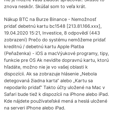
znova neskôr. Skúšal som to veľa krát.
Nákup BTC na Burze Binance - Nemožnosť
pridať debetnú kartu bc1548 [213.81.166.xxx],
19.04.2020 15:21, Investice, 8 odpovědí (443
zobrazení) Prečo do systému nemôžeme pridať
kreditnú / debetnú kartu Apple Platba
(Peňaženka) - iOS a macVýukové programy, tipy,
funkcie pre OS Ak nevidíte dopravnú kartu, ktorú
hľadáte, možno nie je vo vašej oblasti k
dispozícii. Ak sa zobrazuje hlásenie „Nebola
detegovaná žiadna karta“ alebo „Kartu sa
nepodarilo pridať“ Takto účty uložené na Mac v
Safari bude tiež k dispozícii na iPhone alebo iPad.
Kde nájdete používateľské mená a heslá uložené
na serveri iPhone alebo iPad.