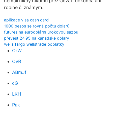
nemali nikdy nikomu prezrádzať, dokonca ani
rodine či známym.
aplikace visa cash card
1000 pesos se rovná počtu dolarů
futures na eurodolární úrokovou sazbu
převést 24,95 na kanadské dolary
wells fargo wellstrade poplatky
OrW
OvR
ABmJf
cG
LKH
Pak