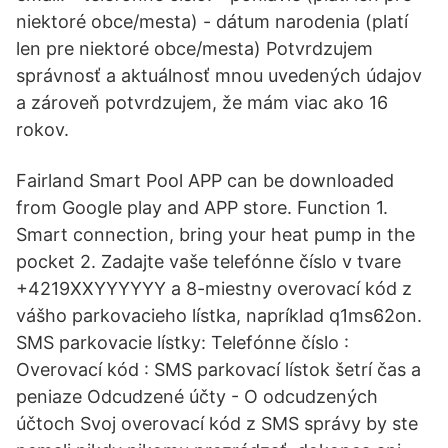
niektoré obce/mesta) - dátum narodenia (platí
len pre niektoré obce/mesta) Potvrdzujem
správnosť a aktuálnosť mnou uvedených údajov
a zároveň potvrdzujem, že mám viac ako 16
rokov.
Fairland Smart Pool APP can be downloaded
from Google play and APP store. Function 1.
Smart connection, bring your heat pump in the
pocket 2. Zadajte vaše telefónne číslo v tvare
+4219XXYYYYYY a 8-miestny overovací kód z
vášho parkovacieho lístka, napríklad q1ms62on.
SMS parkovacie lístky: Telefónne číslo :
Overovací kód : SMS parkovací lístok šetrí čas a
peniaze Odcudzené účty - O odcudzených
účtoch Svoj overovací kód z SMS správy by ste