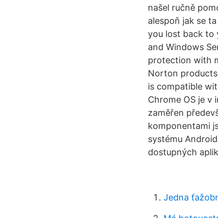
našel ručně pomo
alespoň jak se t
you lost back to
and Windows Ser
protection with 
Norton products 
is compatible wit
Chrome OS je v i
zaměřen předevš
komponentami js
systému Android,
dostupných aplik
Jedna ťažob