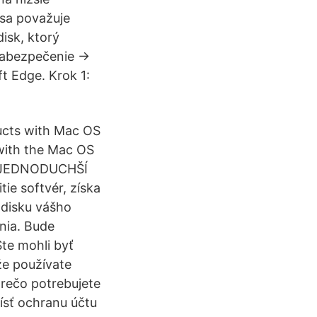
sa považuje
isk, ktorý
zabezpečenie ->
t Edge. Krok 1:
ducts with Mac OS
 with the Mac OS
NAJJEDNODUCHŠÍ
ie softvér, získa
 disku vášho
enia. Bude
te mohli byť
že používate
rečo potrebujete
ísť ochranu účtu