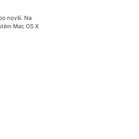
bo novší. Na
ystém Mac OS X