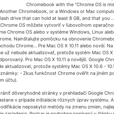
Chromebook with the "Chrome OS is mis
 Another Chromebook, or a Windows or Mac comput
flash drive that can hold at least 8 GB, and that you
Chrome OS môžete vytvoriť v ľubovoľnom operačno
e Chrome OS alebo v systéme Windows, Linux aleb
rome. Nainštalujte pomôcku na obnovenie Chromeb
bchodu Chrome… Pre Mac OS X 10.11 alebo novší. Na 
 už nebude aktualizovať, pretože systém Mac OS X v
podporovaný. Pro Mac OS X 10.11 a novější. Google Ch
de aktualizovat, protože systémy Mac OS X 10.6 - 10.1
námky: - Zkus funkčnost Chrome ověřit na jiném poč
ém účtu).
trániť dôveryhodné stránky v prehliadači Google Ch
nastane v prípade inštalácie rôznych úprav systému. A
 modifikácie neposkytol metódy na zmenu zmien, naj
ie zariadenia. Postup je podrobne popísaný v článku 