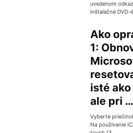
uvedenom odkazu
inštalačné DVD-é
Ako opr
1: Obnov
Microso
resetov
isté ako
ale pri 
Vyberte priečino
Na používanie iC
touch (3.