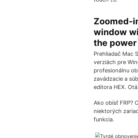
Zoomed-in
window wit
the power
Prehliadač Mac S
verziách pre Win
profesionálnu ob
zavádzacie a sú
editora HEX. Otá
Ako obísť FRP? 
niektorých zari
funkcia.