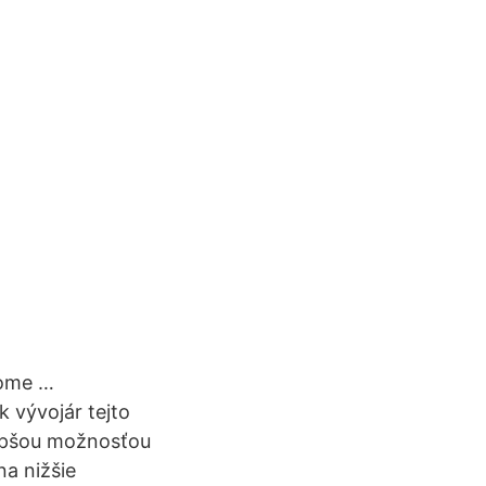
rome …
k vývojár tejto
lepšou možnosťou
na nižšie