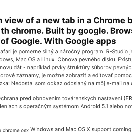
 view of a new tab in a Chrome 
h chrome. Built by google. Brow
 of Google. With Google apps
afari je pomerne silný a náročný program. R-Studio je
dows, Mac OS a Linux. Obnova pevného disku. Existu
novu dát - napríklad prvky štruktúry súborov pevnýc
borové záznamy, je možné zobraziť a editovať pomo
zka: Nedostal som odkaz odoslaný na môj e-mail na 
Ochrana pred obnovením továrenských nastavení (FRP
adeniach s operačným systémom Android 5.1 alebo no
Windows and Mac OS X support coming