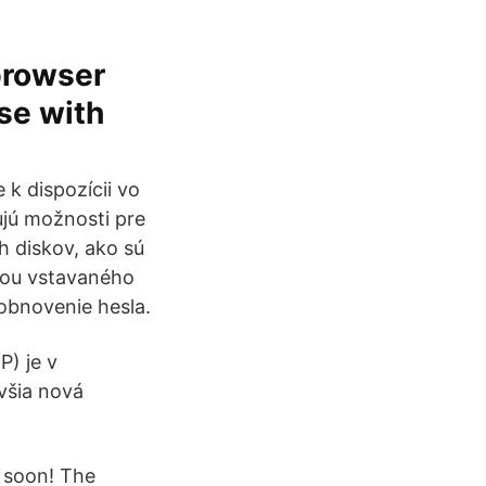
browser
se with
 k dispozícii vo
jú možnosti pre
h diskov, ako sú
cou vstavaného
obnovenie hesla.
) je v
všia nová
 soon! The