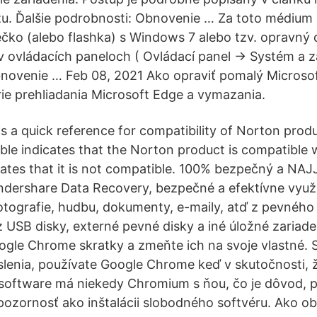
. Ďalšie podrobnosti: Obnovenie … Za toto médium 
čko (alebo flashka) s Windows 7 alebo tzv. opravný d
v ovládacích paneloch ( Ovládací panel -> Systém a 
novenie … Feb 08, 2021 Ako opraviť pomalý Microsof
ie prehliadania Microsoft Edge a vymazania.
is a quick reference for compatibility of Norton pro
table indicates that the Norton product is compatible
icates that it is not compatible. 100% bezpečný a 
dershare Data Recovery, bezpečné a efektívne využit
fotografie, hudbu, dokumenty, e-maily, atď z pevného
z USB disky, externé pevné disky a iné úložné zariad
ogle Chrome skratky a zmeňte ich na svoje vlastné. S
enia, používate Google Chrome keď v skutočnosti, 
software má niekedy Chromium s ňou, čo je dôvod, p
pozornosť ako inštalácii slobodného softvéru. Ako ob