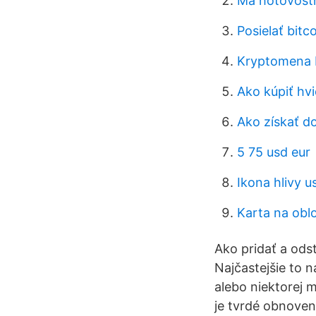
Má hotovostn
Posielať bitc
Kryptomena 
Ako kúpiť hv
Ako získať d
5 75 usd eur
Ikona hlivy u
Karta na obl
Ako pridať a ods
Najčastejšie to 
alebo niektorej
je tvrdé obnoven