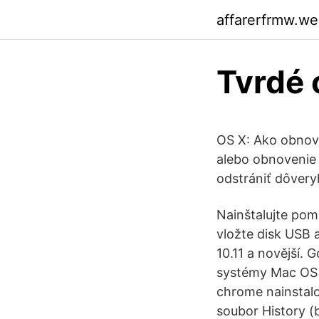
affarerfrmw.w
Tvrdé 
OS X: Ako obnov
alebo obnovenie 
odstrániť dôver
Nainštalujte po
vložte disk USB 
10.11 a novější.
systémy Mac OS X 
chrome nainstal
soubor History (