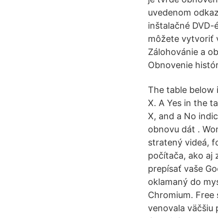
uvedenom odkazu
inštalačné DVD-é
môžete vytvoriť 
Zálohovánie a ob
Obnovenie histór
The table below 
X. A Yes in the 
X, and a No ind
obnovu dát . Won
stratený videá, 
počítača, ako aj 
prepísať vaše Go
oklamaný do mysl
Chromium. Free 
venovala väčšiu 