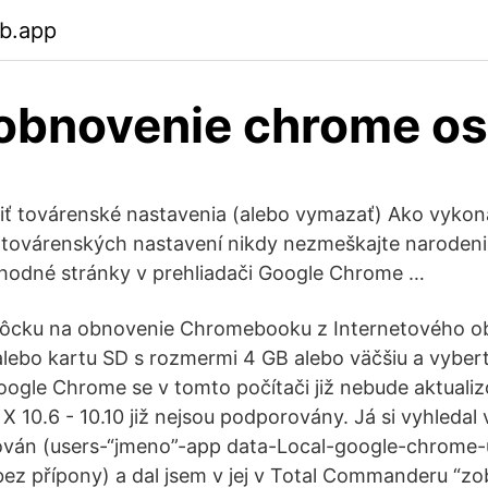
eb.app
obnovenie chrome o
iť továrenské nastavenia (alebo vymazať) Ako vykon
továrenských nastavení nikdy nezmeškajte narodenin
yhodné stránky v prehliadači Google Chrome …
môcku na obnovenie Chromebooku z Internetového 
alebo kartu SD s rozmermi 4 GB alebo väčšiu a vybe
 Google Chrome se v tomto počítači již nebude aktuali
10.6 - 10.10 již nejsou podporovány. Já si vyhledal v
ován (users-“jmeno”-app data-Local-google-chrome-
bez přípony) a dal jsem v jej v Total Commanderu “zo