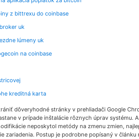
á aplikácia poplatok za bitcoin
oiny z bittrexu do coinbase
broker uk
iezdne lúmeny uk
ogecoin na coinbase
stricovej
ohe kreditná karta
trániť dôveryhodné stránky v prehliadači Google Ch
nastane v prípade inštalácie rôznych úprav systému. A
 modifikácie neposkytol metódy na zmenu zmien, naj
ie zariadenia. Postup je podrobne popísaný v článku 