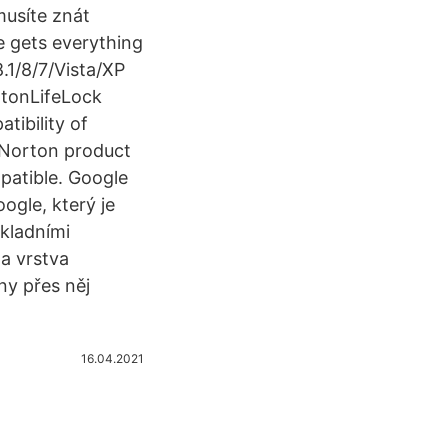
musíte znát
e gets everything
.1/8/7/Vista/XP
rtonLifeLock
tibility of
e Norton product
mpatible. Google
ogle, který je
kladními
a vrstva
ny přes něj
16.04.2021