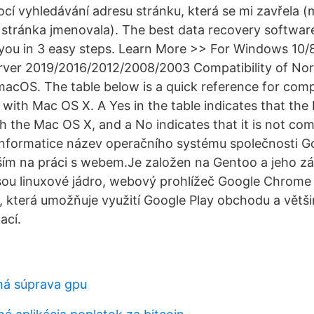
cí vyhledávání adresu stránku, která se mi zavřela (
a stránka jmenovala). The best data recovery softwar
 you in 3 easy steps. Learn More >> For Windows 10/8
ver 2019/2016/2012/2008/2003 Compatibility of No
macOS. The table below is a quick reference for compa
with Mac OS X. A Yes in the table indicates that th
h the Mac OS X, and a No indicates that it is not co
nformatice název operačního systému společnosti Go
ím na práci s webem.Je založen na Gentoo a jeho zá
ou linuxové jádro, webový prohlížeč Google Chrome 
 která umožňuje využití Google Play obchodu a větši
ací.
ná súprava gpu