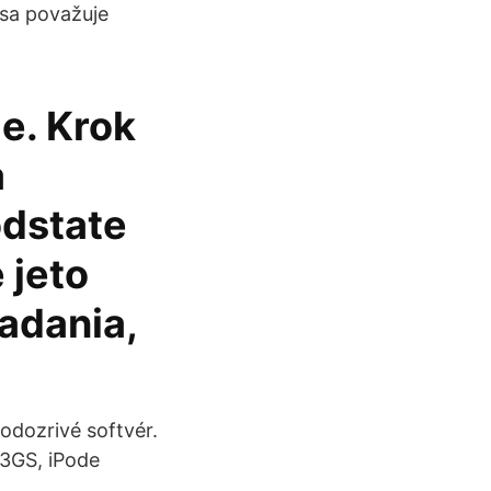
sa považuje
e. Krok
a
odstate
 jeto
iadania,
odozrivé softvér.
 3GS, iPode