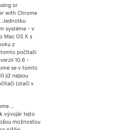
sing or
er with Chrome
 … Jednotku
m systéme - v
o Mac OS X s
ooku z
tomto počítači
erzií 10.6 -
rome se v tomto
0 již nejsou
ítači (stačí v
rome …
k vývojár tejto
lepšou možnosťou
na nižšie