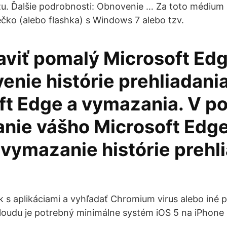
. Ďalšie podrobnosti: Obnovenie … Za toto médium 
čko (alebo flashka) s Windows 7 alebo tzv.
aviť pomalý Microsoft Edg
enie histórie prehliadani
ft Edge a vymazania. V p
anie vášho Microsoft Edge
 vymazanie histórie prehl
…
k s aplikáciami a vyhľadať Chromium virus alebo iné p
loudu je potrebný minimálne systém iOS 5 na iPhone