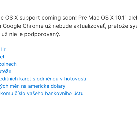
 OS X support coming soon! Pre Mac OS X 10.11 ale
sa Google Chrome už nebude aktualizovať, pretože s
10 už nie je podporovaný.
lir
et
tcoinech
utěže
reditních karet s odměnou v hotovosti
ých měn na americké dolary
ěkomu číslo vašeho bankovního účtu