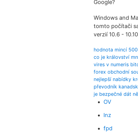
Google?
Windows and Mac
tomto počítači 
verzií 10.6 - 10.
hodnota mincí 500 
co je království mn
vires v numeris bi
forex obchodní so
nejlepší nabídky k
převodník kanadsk
je bezpečné dát n
OV
lnz
fpd