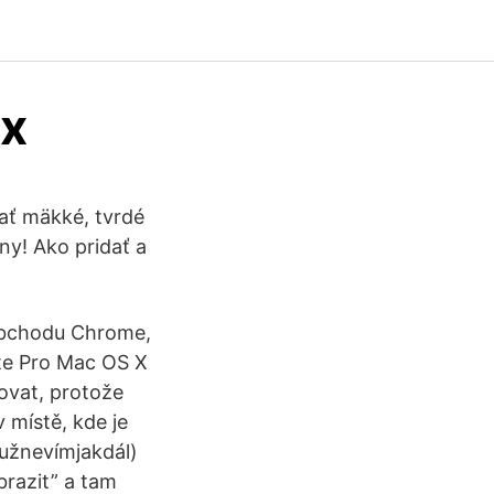
sx
ať mäkké, tvrdé
y! Ako pridať a
obchodu Chrome,
rte Pro Mac OS X
zovat, protože
 místě, kde je
užnevímjakdál)
brazit” a tam