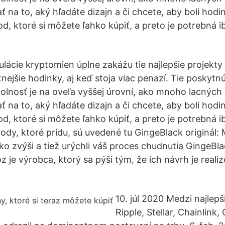
ť na to, aký hľadáte dizajn a či chcete, aby boli hod
d, ktoré si môžete ľahko kúpiť, a preto je potrebná i
ulácie kryptomien úplne zakážu tie najlepšie projek
tnejšie hodinky, aj keď stoja viac penazí. Tie poskytnú
olnosť je na oveľa vyššej úrovní, ako mnoho lacných
ť na to, aký hľadáte dizajn a či chcete, aby boli hod
d, ktoré si môžete ľahko kúpiť, a preto je potrebná i
dy, ktoré prídu, sú uvedené tu GingeBlack originál:
ko zvýši a tiež urýchli váš proces chudnutia GingeBla
 je výrobca, ktorý sa pýši tým, že ich návrh je reali
10. júl 2020 Medzi najlepši
Ripple, Stellar, Chainlink