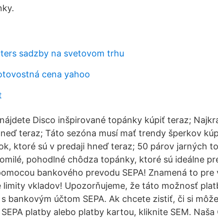
nky.
ters sadzby na svetovom trhu
otovostná cena yahoo
t
 nájdete Disco inšpirované topánky kúpiť teraz; Najkr
hneď teraz; Táto sezóna musí mať trendy šperkov kúp
k, ktoré sú v predaji hneď teraz; 50 párov jarných t
omilé, pohodlné chôdza topánky, ktoré sú ideálne pre 
 pomocou bankového prevodu SEPA! Znamená to pre v
e limity vkladov! Upozorňujeme, že táto možnosť plat
 s bankovým účtom SEPA. Ak chcete zistiť, či si môž
SEPA platby alebo platby kartou, kliknite SEM. Naša 