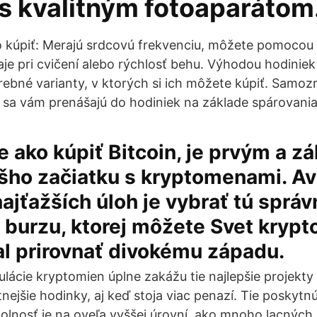
s kvalitným fotoaparátom
 kúpiť: Merajú srdcovú frekvenciu, môžete pomocou
je pri cvičení alebo rýchlosť behu. Výhodou hodiniek
arebné varianty, v ktorých si ich môžete kúpiť. Samoz
ré sa vám prenášajú do hodiniek na základe spárovani
te ako kúpiť Bitcoin, je prvým a 
šho začiatku s kryptomenami. A
ajťažších úloh je vybrať tú správ
 burzu, ktorej môžete Svet kryp
al prirovnať divokému západu.
ulácie kryptomien úplne zakážu tie najlepšie projek
tnejšie hodinky, aj keď stoja viac penazí. Tie poskytnú
olnosť je na oveľa vyššej úrovní, ako mnoho lacných