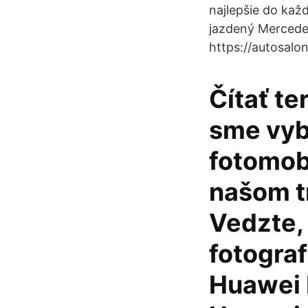
najlepšie do každ
jazdený Mercedes
https://autosalo
Čítať te
sme vybr
fotomobi
našom tr
Vedzte, 
fotograf
Huawei 