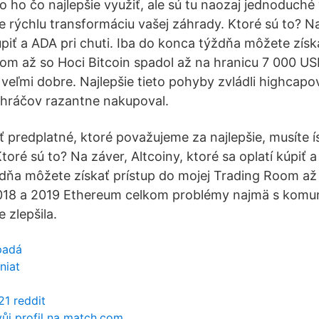
ko ho čo najlepšie využiť, ale sú tu naozaj jednoduché 
e rýchlu transformáciu vašej záhrady. Ktoré sú to? Na
úpiť a ADA pri chuti. Iba do konca týždňa môžete získ
om až so Hoci Bitcoin spadol až na hranicu 7 000 USD
 veľmi dobre. Najlepšie tieto pohyby zvládli highcapov
 hráčov razantne nakupoval.
ť predplatné, ktoré považujeme za najlepšie, musíte í
toré sú to? Na záver, Altcoiny, ktoré sa oplatí kúpiť a
dňa môžete získať prístup do mojej Trading Room až
018 a 2019 Ethereum celkom problémy najmä s komuni
 zlepšila.
padá
niat
1 reddit
ůj profil na match.com