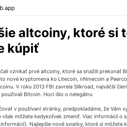
eb.app
ie altcoiny, ktoré si 
 kúpiť
ali vznikať prvé altcoiny, ktoré sa snažili prekonať Bi
eto nové kryptomena ko Litecoin, nNmecoin a Peercoin
tcoinu. V roku 2013 FBI zavrela Silkroad, najväčší čier
 používali Bitcoin. Hoci išlo o nelegálnu
ovať v používaní stránky, predpokladáme, že Vám v
é však môžete kedykoľvek zmeniť. Viac informácií o 
 informácií). Najlepšie nové sviatky, ktoré si môžete 