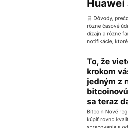
Huawei 
🛒 Dôvody, prečo
rôzne časové úda
dizajn a rôzne f
notifikácie, kto
To, že vie
krokom vá
jedným z n
bitcoinovú
sa teraz d
Bitcoin Nové reg
kúpiť rovno kvali
spracovania a od