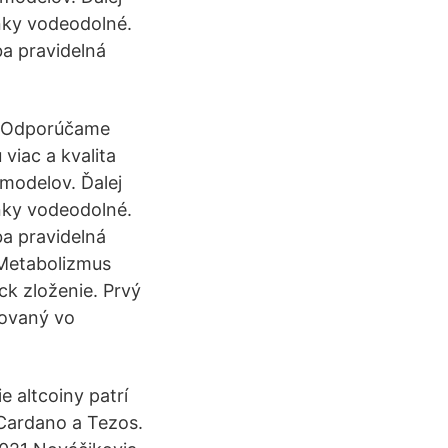
inky vodeodolné.
ba pravidelná
ty Odporúčame
 viac a kvalita
 modelov. Ďalej
inky vodeodolné.
ba pravidelná
 Metabolizmus
ck zloženie. Prvý
zovaný vo
e altcoiny patrí
, Cardano a Tezos.