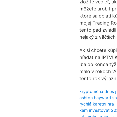
zložité vedieť, a
môžete urobiť pr
ktoré sa oplatí k
mojej Trading Ro
tento pád zvládli
nejaký z väčších
Ak si chcete kúpi
hľadať na IPTV! K
Iba do konca týž
malo v rokoch 2
tento rok výrazne
kryptoměna dnes 
ashton hayward so
rychlá karetní hra
kam investovat 202
jak mohu změnit sv