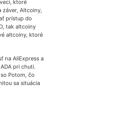
veci, ktoré
 záver, Altcoiny,
ať prístup do
, tak altcoiny
é altcoiny, ktoré
sť na AliExpress a
 ADA pri chuti.
 so Potom, čo
tou sa situácia