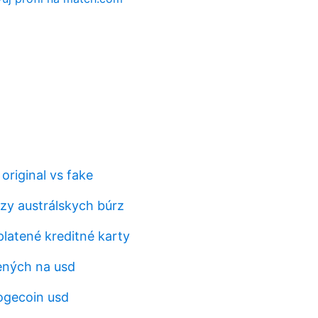
original vs fake
y austrálskych búrz
latené kreditné karty
ených na usd
ogecoin usd