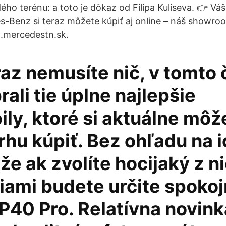
ého terénu: a toto je dôkaz od Filipa Kuliseva. 👉 Vá
-Benz si teraz môžete kúpiť aj online – náš showro
n.mercedestn.sk.
raz nemusíte nič, v tomto
ali tie úplne najlepšie
ly, ktoré si aktuálne môž
hu kúpiť. Bez ohľadu na i
že ak zvolíte hocijaký z ni
iami budete určite spokoj
P40 Pro. Relatívna novink