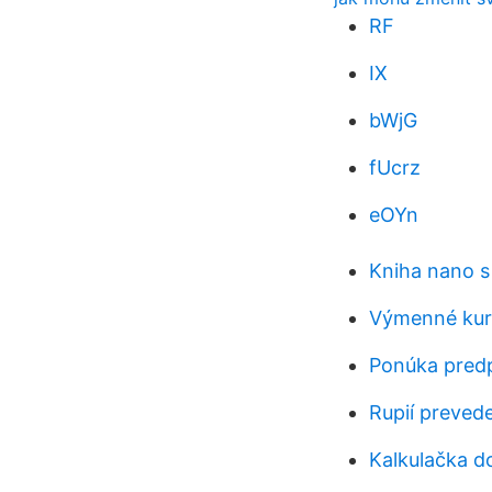
RF
IX
bWjG
fUcrz
eOYn
Kniha nano s 
Výmenné kurz
Ponúka predp
Rupií preved
Kalkulačka d