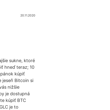
20.11.2020
ajšie sukne, ktoré
iť hneď teraz; 10
opánok kúpiť
jeseň Bitcoin si
ás nižšie
by je dostupná
ete kúpiť BTC
GLC je to