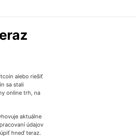
teraz
tcoin alebo riešiť
 sa stali
ny online trh, na
yhovuje aktuálne
spracovaní údajov
kúpiť hneď teraz.