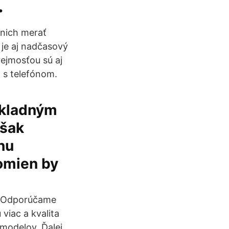
.
 nich merať
 je aj nadčasový
rejmosťou sú aj
a s telefónom.
základným
však
nu
tomien by
ty Odporúčame
 viac a kvalita
 modelov. Ďalej