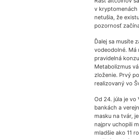
Rast altcoinov s
v kryptomenách 
netušia, že exist
pozornosť začína
Ďalej sa musíte z
vodeodolné. Má n
pravidelná konzu
Metabolizmus váš
zloženie. Prvý p
realizovaný vo Šv
Od 24. júla je v
bankách a verejn
masku na tvár, je 
najprv uchopili 
mladšie ako 11 ro