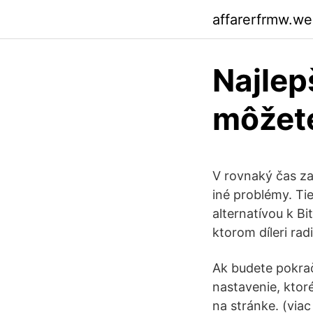
affarerfrmw.w
Najlepš
môžete
V rovnaký čas zač
iné problémy. Ti
alternatívou k Bi
ktorom díleri radi
Ak budete pokrač
nastavenie, ktor
na stránke. (viac