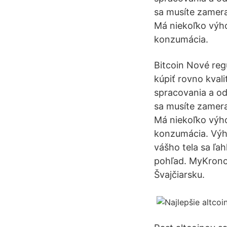
sa musíte zamera
Má niekoľko výho
konzumácia.
Bitcoin Nové reg
kúpiť rovno kvali
spracovania a od
sa musíte zamera
Má niekoľko výho
konzumácia. Výho
vášho tela sa ľah
pohľad. MyKronoz
Švajčiarsku.