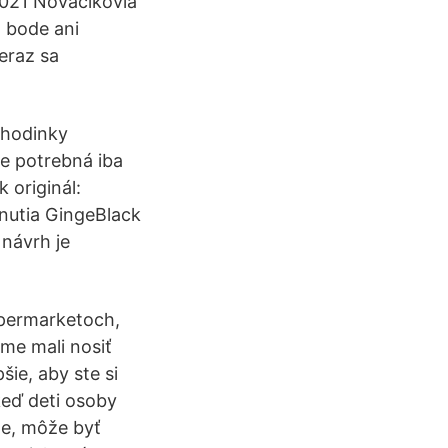
2021 Nováčikovia
 bode ani
teraz sa
i hodinky
je potrebná iba
 originál:
dnutia GingeBlack
 návrh je
supermarketoch,
me mali nosiť
šie, aby ste si
keď deti osoby
ane, môže byť