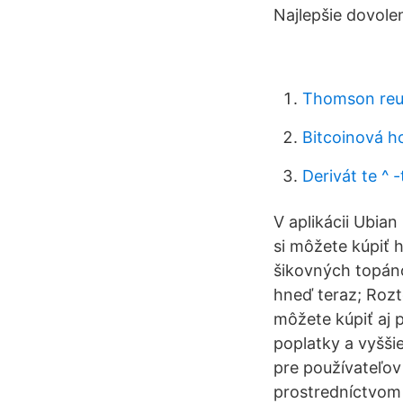
Najlepšie dovole
Thomson reu
Bitcoinová h
Derivát te ^ -
V aplikácii Ubian
si môžete kúpiť 
šikovných topáno
hneď teraz; Rozt
môžete kúpiť aj
poplatky a vyšši
pre používateľov
prostredníctvom 