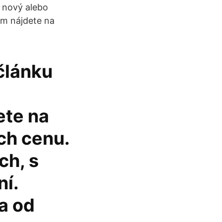
š nový alebo
om nájdete na
 článku
ete na
ch cenu.
ch, s
ní.
a od