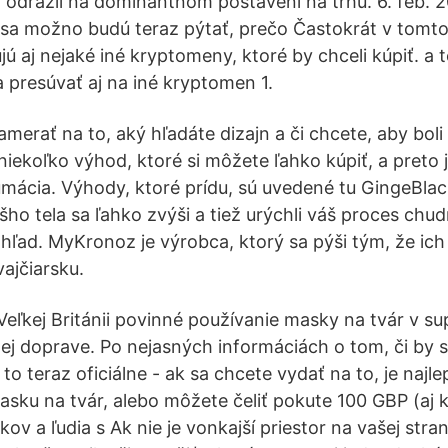
a odrazil na dominantnom postavení na trhu. 6. feb. 
sa možno budú teraz pýtať, prečo Častokrát v tomto
ujú aj nejaké iné kryptomeny, ktoré by chceli kúpiť. a 
 presúvať aj na iné kryptomen 1.
amerať na to, aký hľadáte dizajn a či chcete, aby bol
iekoľko výhod, ktoré si môžete ľahko kúpiť, a preto 
mácia. Výhody, ktoré prídu, sú uvedené tu GingeBlack
ho tela sa ľahko zvýši a tiež urýchli váš proces chu
ohľad. MyKronoz je výrobca, ktorý sa pýši tým, že ich
ajčiarsku.
o Veľkej Británii povinné používanie masky na tvár v 
ej doprave. Po nejasných informáciách o tom, či by s
to teraz oficiálne - ak sa chcete vydať na to, je najlep
masku na tvár, alebo môžete čeliť pokute 100 GBP (aj 
kov a ľudia s Ak nie je vonkajší priestor na vašej str