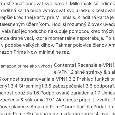
osť začať budovať svoj kredit. Millennials sú jedineč
 kreditná karta bude vyhovovať svoju lásku k cestova
lepšie kreditnej karty pre Millenials. Kreditná karta 
g stelesneným úžerníkom. Hoci si rozumný človek uved
 veľa ľudí jednoducho nakupuje pomocou kreditných 
konca drahé veci, ktoré momentálne nepotrebuje. To
ť v podobe veľkých dlhov. Takmer polovica členov A
Amazon Prime Now minimálne raz.
Contents1 Recenzia e-VPN1.1
e-VPN1.2 silné stránky & sla
Výkonnosť streamovania e-VPN1.3.2 Prehľad funkcií onl
ný1.3.4 Streaming1.3.5 zabezpečenia1.3.6 podpora1
chosť použitia 1.6 Podporované zariadenia 1.7 Umies
zpečenia & súkromia 1.9.1 Ak chcete pripojiť, zvoľte
vé plavbu s Amazon Prime" hore tlačidlo Pridať do 
mazon Prime Skúšobná verzia zdarma zaregistrovať 