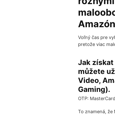
rôznymi
maloobc
Amazóni
Voľný čas pre vy
pretože viac mal
Jak získat
můžete už
Video, Am
Gaming).
OTP: MasterCard S
To znamená, že M