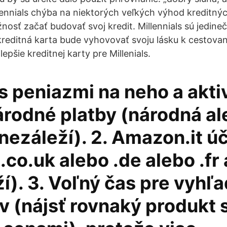
ennials chýba na niektorých veľkých výhod kreditnýc
osť začať budovať svoj kredit. Millennials sú jedineč
 kreditná karta bude vyhovovať svoju lásku k cestova
lepšie kreditnej karty pre Millenials.
 s peniazmi na neho a akt
rodné platby (národná al
nezáleží). 2. Amazon.it ú
o.uk alebo .de alebo .fr
í). 3. Voľný čas pre vyhľ
v (nájsť rovnaký produkt 