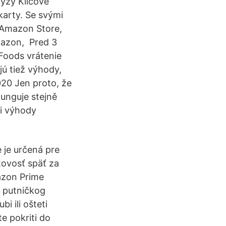
ýzy Klíčové
karty. Se svými
 Amazon Store,
mazon, Pred 3
Foods vrátenie
jú tiež výhody,
020 Jen proto, že
unguje stejně
zi výhody
 je určená pre
tovosť späť za
azon Prime
e putničkog
 ili ošteti
te pokriti do