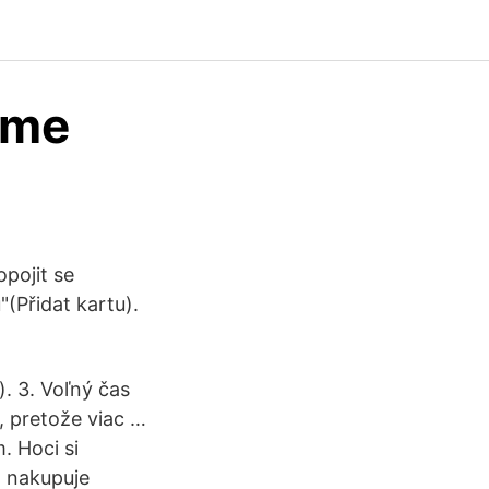
ime
pojit se
"(Přidat kartu).
). 3. Voľný čas
, pretože viac …
. Hoci si
o nakupuje