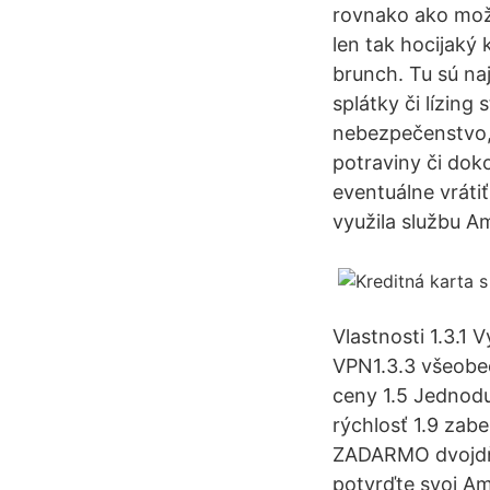
rovnako ako možn
len tak hocijaký
brunch. Tu sú naj
splátky či lízin
nebezpečenstvo,
potraviny či do
eventuálne vráti
využila službu 
Vlastnosti 1.3.1 
VPN1.3.3 všeobec
ceny 1.5 Jednodu
rýchlosť 1.9 zabe
ZADARMO dvojdňo
potvrďte svoj A