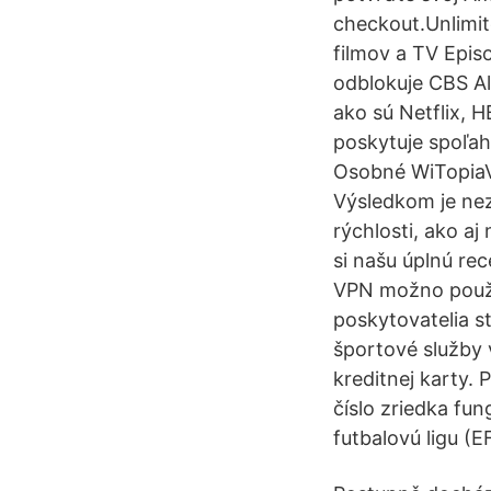
checkout.Unlimi
filmov a TV Epis
odblokuje CBS Al
ako sú Netflix, 
poskytuje spoľah
Osobné WiTopiaVP
Výsledkom je nez
rýchlosti, ako a
si našu úplnú rec
VPN možno použi
poskytovatelia s
športové služby 
kreditnej karty. 
číslo zriedka fun
futbalovú ligu (E