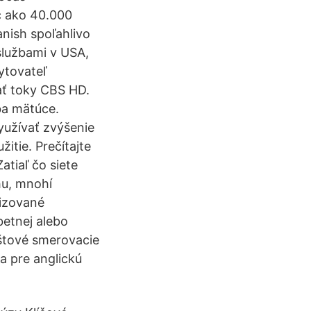
c ako 40.000
nish spoľahlivo
službami v USA,
ytovateľ
vať toky CBS HD.
ba mätúce.
yužívať zvýšenie
itie. Prečítajte
atiaľ čo siete
u, mnohí
lizované
betnej alebo
oštové smerovacie
ba pre anglickú