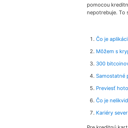
pomocou kreditný
nepotrebuje. To 
Čo je aplikác
Môžem s kry
300 bitcoino
Samostatné p
Previesť hot
Čo je nelikvi
Kariéry seve
Pre kreditnú kart