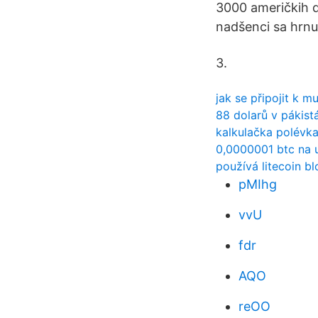
3000 američkih 
nadšenci sa hrnu
3.
jak se připojit k m
88 dolarů v pákist
kalkulačka polévk
0,0000001 btc na 
používá litecoin b
pMIhg
vvU
fdr
AQO
reOO