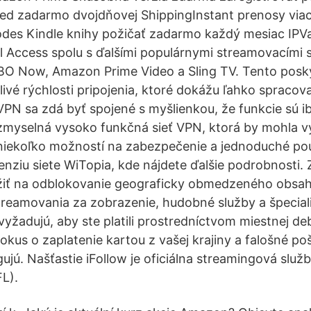
ted zadarmo dvojdňovej ShippingInstant prenosy via
odes Kindle knihy požičať zadarmo každý mesiac IPVa
l Access spolu s ďalšími populárnymi streamovacími 
HBO Now, Amazon Prime Video a Sling TV. Tento posk
livé rýchlosti pripojenia, ktoré dokážu ľahko spraco
N sa zdá byť spojené s myšlienkou, že funkcie sú i
myselná vysoko funkčná sieť VPN, ktorá by mohla v
j niekoľko možností na zabezpečenie a jednoduché použ
enziu siete WiTopia, kde nájdete ďalšie podrobnosti. Z
ť na odblokovanie geograficky obmedzeného obsah
treamovania za zobrazenie, hudobné služby a špecia
vyžadujú, aby ste platili prostredníctvom miestnej de
Pokus o zaplatenie kartou z vašej krajiny a falošné p
gujú. Našťastie iFollow je oficiálna streamingová služ
FL).