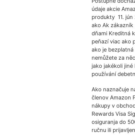
Postupně dochází
údaje akcie Amaz
produkty 11. jú
ako Ak zákazník 
dňami Kreditná 
peňazí viac ako 
ako je bezplatná
nemůžete za něco
jako jakékoli ji
používání debetní
Ako naznačuje ná
členov Amazon Pr
nákupy v obchod
Rewards Visa Sig
osiguranja do 50
ručnu ili prijavlj