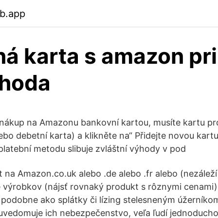
eb.app
ná karta s amazon pr
ýhoda
 nákup na Amazonu bankovní kartou, musíte kartu pro
ebo debetní karta) a klikněte na“ Přidejte novou kartu
platební metodu slibuje zvláštní výhody v pod
 na Amazon.co.uk alebo .de alebo .fr alebo (nezáleží
 výrobkov (nájsť rovnaký produkt s rôznymi cenami)
e podobne ako splátky či lízing stelesneným úžerníkom
uvedomuje ich nebezpečenstvo, veľa ľudí jednoduch