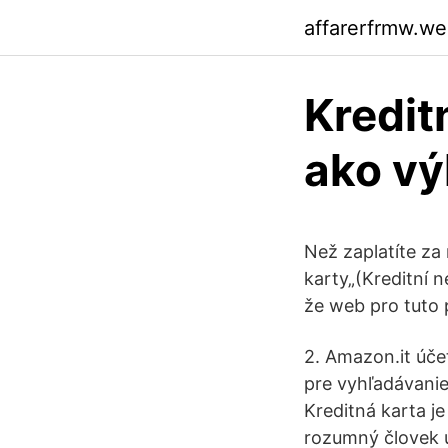
affarerfrmw.w
Kredit
ako v
Než zaplatíte za
karty„(Kreditní n
že web pro tuto 
2. Amazon.it účet
pre vyhľadávanie
Kreditná karta j
rozumný človek 