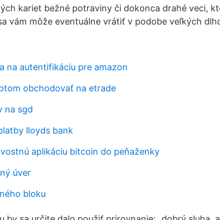
ch kariet bežné potraviny či dokonca drahé veci, 
sa vám môže eventuálne vrátiť v podobe veľkých dlh
ia na autentifikáciu pre amazon
ptom obchodovať na etrade
v na sgd
latby lloyds bank
ovostnú aplikáciu bitcoin do peňaženky
dný úver
rného bloku
u by sa určite dalo použiť prirovnanie: „dobrý sluha, a