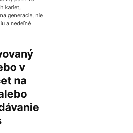
h kariet,
ná generácie, nie
niu a nedeľné
ivovaný
ebo v
čet na
 alebo
adávanie
s