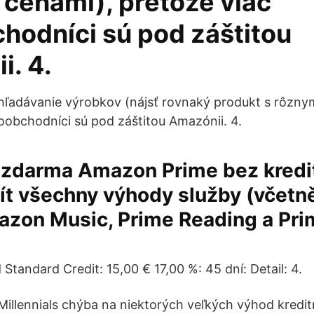
 cenami), pretože viac
hodníci sú pod záštitou
i. 4.
hľadávanie výrobkov (nájsť rovnaký produkt s rôzny
oobchodníci sú pod záštitou Amazónii. 4.
 zdarma Amazon Prime bez kredit
ít všechny výhody služby (včetn
azon Music, Prime Reading a Pri
tandard Credit: 15,00 € 17,00 %: 45 dní: Detail: 4.
illennials chýba na niektorých veľkých výhod kredit