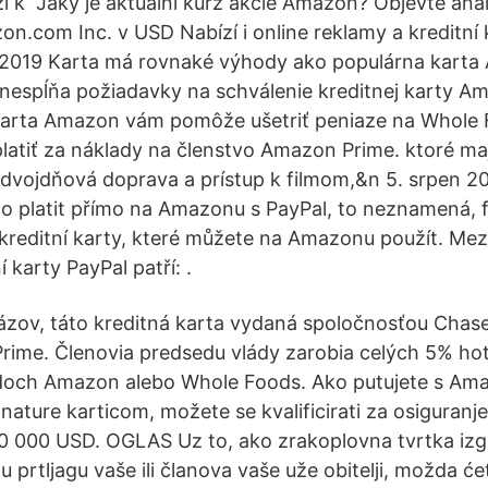
 k Jaký je aktuální kurz akcie Amazon? Objevte anal
on.com Inc. v USD Nabízí i online reklamy a kreditní 
n 2019 Karta má rovnaké výhody ako populárna karta
nespĺňa požiadavky na schválenie kreditnej karty A
karta Amazon vám pomôže ušetriť peniaze na Whole 
platiť za náklady na členstvo Amazon Prime. ktoré ma
 dvojdňová doprava a prístup k filmom,&n 5. srpen 2
 platit přímo na Amazonu s PayPal, to neznamená, f
né kreditní karty, které můžete na Amazonu použít. Me
 karty PayPal patří: .
zov, táto kreditná karta vydaná spoločnosťou Chase
ime. Členovia predsedu vlády zarobia celých 5% ho
och Amazon alebo Whole Foods. Ako putujete s Am
nature karticom, možete se kvalificirati za osiguranj
0 000 USD. OGLAS Uz to, ako zrakoplovna tvrtka izgubi
enu prtljagu vaše ili članova vaše uže obitelji, možda će