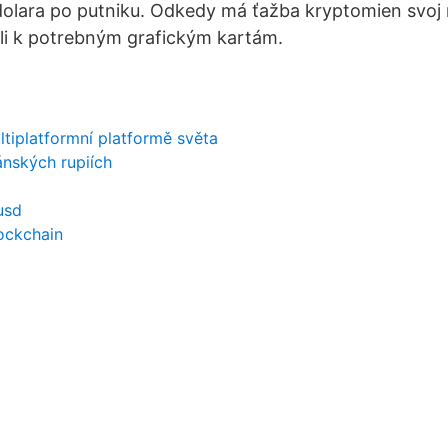
dolara po putniku. Odkedy má ťažba kryptomien svoj
li k potrebným grafickým kartám.
ultiplatformní platformě světa
ánských rupiích
a
usd
lockchain