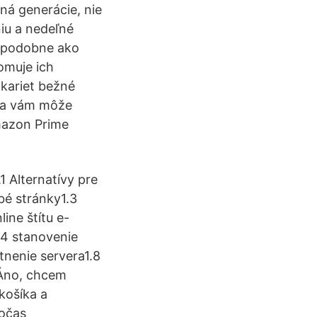
ná generácie, nie
niu a nedeľné
je podobne ako
omuje ich
kariet bežné
 sa vám môže
mazon Prime
 Alternatívy pre
bé stránky1.3
ine štítu e-
.4 stanovenie
tnenie servera1.8
 "Áno, chcem
košíka a
počas