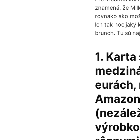
znamená, že Mill
rovnako ako možn
len tak hocijaký
brunch. Tu sú naj
1. Karta
medziná
eurách, 
Amazon.c
(nezálež
výrobko