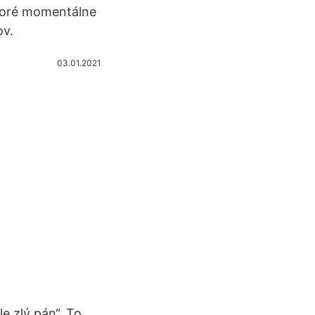
ktoré momentálne
ov.
03.01.2021
le zlý pán“. To