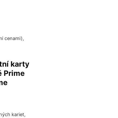
mi cenami),
ní karty
ě Prime
me
ných kariet,